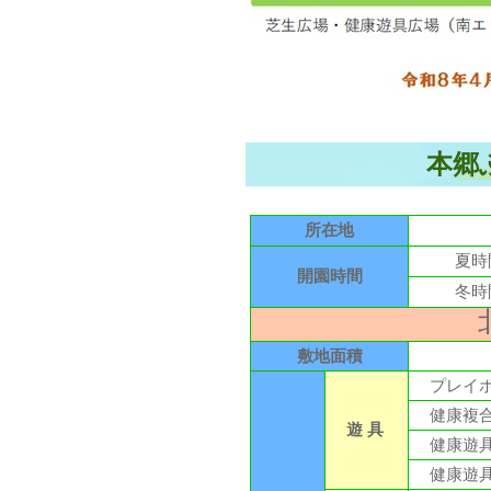
本郷
所在地
夏時
開園時間
冬時
敷地面積
プレイポ
健康複合
遊 具
健康遊具
健康遊具