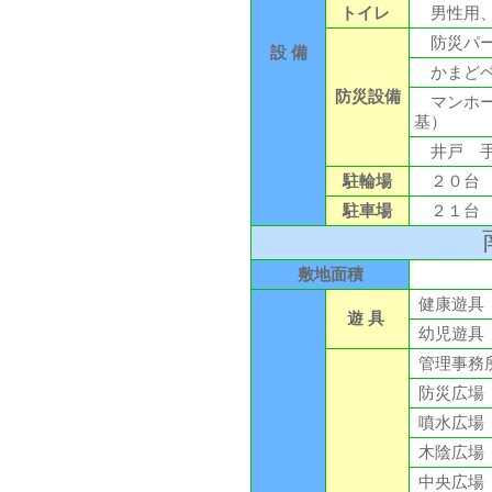
トイレ
男性用、
防災パー
設 備
かまどベ
防災設備
マンホー
基）
井戸 手
駐輪場
２０台
駐車場
２１台 
敷地面積
健康遊具
遊 具
幼児遊具
管理事務
防災広場
噴水広場
木陰広場
中央広場