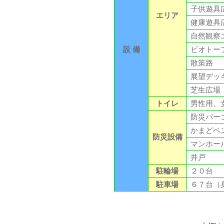
子供遊具
エリア
健康遊具
自然観察
設 備
ビオトー
散策路
展望デッ
芝生広場
トイレ
男性用、
防災パー
かまどベ
防災設備
マンホー
井戸
駐輪場
２０台
駐車場
６７台（