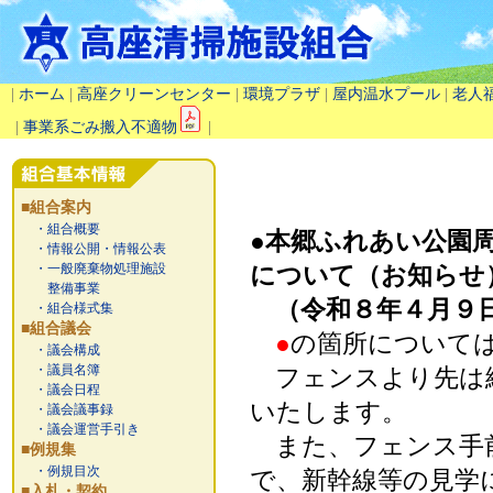
|
ホーム
|
高座クリーンセンター
|
環境プラザ
|
屋内温水プール
|
老人
|
事業系ごみ搬入不適物
|
■組合案内
・組合概要
●本郷ふれあい公園
・情報公開・情報公表
・一般廃棄物処理施設
について（お知らせ
整備事業
（令和８年４月９
・組合様式集
■組合議会
●
の箇所について
・議会構成
・議員名簿
フェンスより先は
・議会日程
いたします。
・議会議事録
・議会運営手引き
また、フェンス手
■例規集
・例規目次
で、新幹線等の見学
■入札・契約