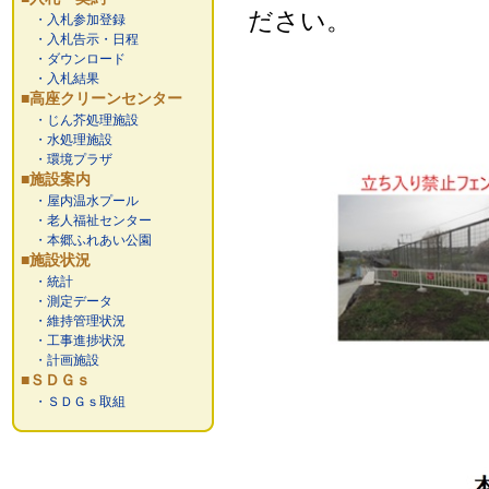
ださい。
・入札参加登録
・入札告示・日程
・ダウンロード
・入札結果
■高座クリーンセンター
・じん芥処理施設
・水処理施設
・環境プラザ
■施設案内
・屋内温水プール
・老人福祉センター
・本郷ふれあい公園
■施設状況
・統計
・測定データ
・維持管理状況
・工事進捗状況
・計画施設
■ＳＤＧｓ
・ＳＤＧｓ取組