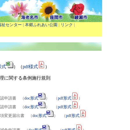
福祉センター
|
本郷ふれあい公園
|
リンク
|
s様式
）（
pdf様式
）
理に関する条例施行規則
認申請書 （
doc
形式
） （
pdf
形式
）
認申請書 （
doc
形式
） （
pdf
形式
）
項変更届出書 （
doc
形式
） （
pdf
形式