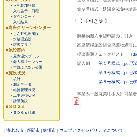
第６号様式 廃棄物処理手数料
・入札参加登録
第９号様式 延滞金減免申請書
・入札告示・日程
・ダウンロード
・【 手引き等 】
・入札結果
■高座クリーンセンター
・じん芥処理施設
廃棄物搬入承認申請の手引き 
・水処理施設
・環境プラザ
高座清掃施設組合廃棄物処理に
■施設案内
提出書類チェックリスト （
do
・屋内温水プール
・老人福祉センター
記入例
第１号様式（
pdf
形
・本郷ふれあい公園
第３号様式（
pdf
形
■施設状況
・統計
第５号様式（
pdf
形
・測定データ
・維持管理状況
事業系一般廃棄物搬入許可業者
・工事進捗状況
・計画施設
)
■ＳＤＧｓ
・ＳＤＧｓ取組
|
海老名市
|
座間市
|
綾瀬市
|
ウェブアクセシビリティについて
|