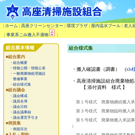
|
ホーム
|
高座クリーンセンター
|
環境プラザ
|
屋内温水プール
|
老人
|
事業系ごみ搬入不適物
|
組合様式集
■組合案内
・組合概要
・情報公開・情報公表
・搬入確認書（調書） (
xl
・一般廃棄物処理施設
整備事業
・高座清掃施設組合廃棄物処
・組合様式集
【 添付資料 様式 】
■組合議会
・議会構成
・議員名簿
第１号様式 廃棄物継続搬入承
・議会日程
第３号様式 廃棄物臨時搬入承
・議会議事録
・議会運営手引き
第５号様式 廃棄物搬入承認事
■例規集
）
・例規目次
■入札・契約