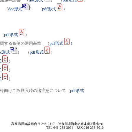
減免申請書 （
doc
形式
） （
pdf
形式
）
 （
doc
形式
） （
pdf
形式
）
（
pdf
形式
）
関する条例の適用基準 （
pdf
形式
）
c
形式
） （
pdf
形式
）
式
）
式
）
式
）
様向けごみ搬入時の諸注意について（
pdf
形式
高座清掃施設組合 〒243-0417 神奈川県海老名市本郷1番地の1
TEL:046-238-2094 FAX:046-238-6010