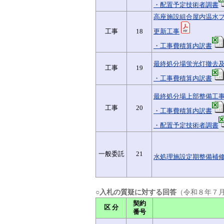
・配置予定技術者調書
高座施設組合屋内温水
工事
18
更新工事
・工事費積算内訳書
最終処分場蛍光灯撤去
工事
19
・工事費積算内訳書
最終処分場上部整備工
工事
20
・工事費積算内訳書
・配置予定技術者調書
一般委託
21
水処理施設定期整備補
○入札の質疑に対する回答
（令和８年７
契約
区 分
番号