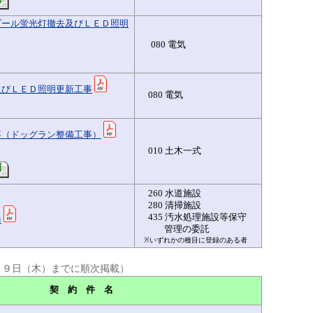
プール蛍光灯撤去及びＬＥＤ照明
080 電気
及びＬＥＤ照明更新工事
080 電気
事（ドッグラン整備工事）
010 土木一式
260 水道施設
280 清掃施設
435 汚水処理施設等保守
修
管理の委託
※いずれかの種目に登録のある者
月９日（木）までに順次掲載）
契 約 件 名