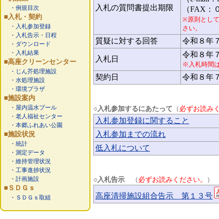
入札の質問書提出期限
・例規目次
（FAX：
■入札・契約
※原則とし
・入札参加登録
さい。
・入札告示・日程
質疑に対する回答
令和８年
・ダウンロード
・入札結果
令和８年
入札日
■高座クリーンセンター
※入札時間
・じん芥処理施設
契約日
令和８年
・水処理施設
・環境プラザ
■施設案内
・屋内温水プール
○入札参加するにあたって
（
必ずお読み
・老人福祉センター
入札参加登録に関すること
・本郷ふれあい公園
入札参加までの流れ
■施設状況
・統計
低入札について
・測定データ
・維持管理状況
・工事進捗状況
・計画施設
○入札告示
（
必ずお読みください。
）
■ＳＤＧｓ
高座清掃施設組合告示 第１３号
・ＳＤＧｓ取組