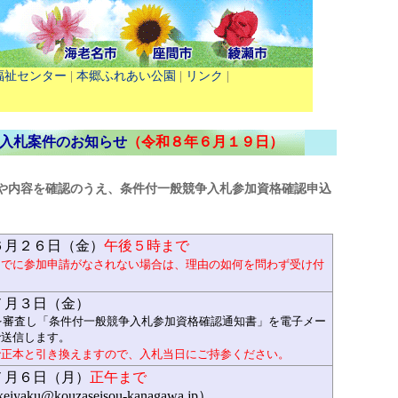
福祉センター
|
本郷ふれあい公園
|
リンク
|
入札案件のお知らせ
（令和８年６月１９日）
や内容を確認のうえ、条件付一般競争入札参加資格確認申込
６月２６日（金）
午後５時まで
までに参加申請がなされない場合は、理由の如何を問わず受け付
７月３日（金）
を審査し「条件付一般競争入札参加資格確認通知書」を電子メー
で送信します。
で正本と引き換えますので、入札当日にご持参ください。
７月６日（月）
正午まで
eiyaku@kouzaseisou-kanagawa.jp）