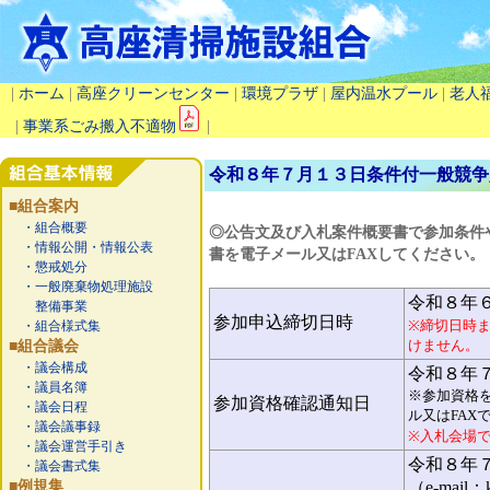
|
ホーム
|
高座クリーンセンター
|
環境プラザ
|
屋内温水プール
|
老人
|
事業系ごみ搬入不適物
|
令和８年７月１３日条件付一般競争
■組合案内
・組合概要
◎公告文及び入札案件概要書で参加条件
・情報公開・情報公表
書を電子メール又はFAXしてください。
・懲戒処分
・一般廃棄物処理施設
令和８年
整備事業
参加申込締切日時
※締切日時
・組合様式集
けません。
■組合議会
・議会構成
令和８年
・議員名簿
※参加資格
参加資格確認通知日
・議会日程
ル又はFAX
・議会議事録
※入札会場
・議会運営手引き
令和８年
・議会書式集
■例規集
（e-mail：k