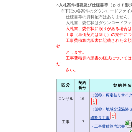
○入札案件概要及び仕様書等（ｐｄｆ形
※下記の各案件のダウンロードファイ
仕様書等の資料配布はありません。（
入札書、委任状はダウンロードファイ
入札書、委任状に誤りがある場合は
工事（単価契約は除く）の案件につい
工事費積算内訳書に記載された金額と
効
とします。
工事費積算内訳書の様式については各
だ
さい。
契約
区 分
契 約 件 名
番号
（仮称）剪定枝リサイ
コンサル
16
（仮称）地域交流温浴
線改良工事
工事
17
・工事費積算内訳書