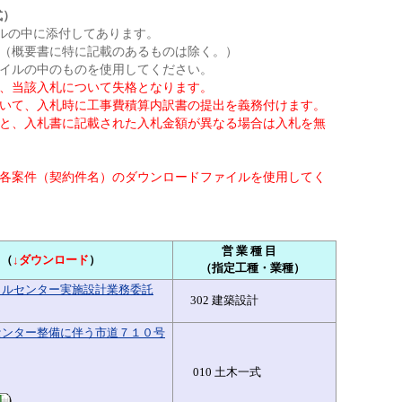
式）
ルの中に添付してあります。
概要書に特に記載のあるものは除く。）
ルの中のものを使用してください。
、当該入札について失格となります。
て、入札時に工事費積算内訳書の提出を義務付けます。
、入札書に記載された入札金額が異なる場合は入札を無
案件（契約件名）のダウンロードファイルを使用してく
営 業 種 目
（
↓ダウンロード
）
（指定工種・業種）
クルセンター実施設計業務委託
302 建築設計
センター整備に伴う市道７１０号
010 土木一式